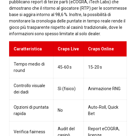
pubblicano report di terze parti (eCOGRA, iTech Labs) che
dimostrano che il ritorno al giocatore (RTP) per le scommesse
base si aggira intorno al 98,6 %. Inoltre, la possibilità di
monitorare la cronologia delle puntate in tempo reale rende il
gioco più trasparente rispetto al casinò tradizionale, dove le
informazioni sono spesso limitate al solo dealer.
Caratteristica
Craps Live
Craps Online
Tempo medio di
45‑60 s
15‑20 s
round
Controllo visuale
Sì (fisico)
Animazione RNG
dei dadi
Opzioni di puntata
Auto‑Roll, Quick
No
rapida
Bet
Audit del
Report eCOGRA,
Verifica fairness
casinò
licenze