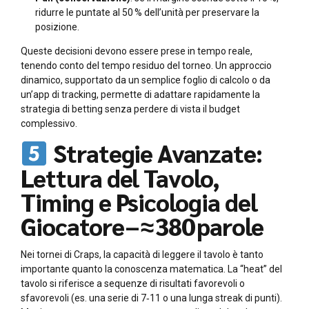
ridurre le puntate al 50 % dell’unità per preservare la
posizione.
Queste decisioni devono essere prese in tempo reale,
tenendo conto del tempo residuo del torneo. Un approccio
dinamico, supportato da un semplice foglio di calcolo o da
un’app di tracking, permette di adattare rapidamente la
strategia di betting senza perdere di vista il budget
complessivo.
Strategie Avanzate:
Lettura del Tavolo,
Timing e Psicologia del
Giocatore – ≈ 380 parole
Nei tornei di Craps, la capacità di leggere il tavolo è tanto
importante quanto la conoscenza matematica. La “heat” del
tavolo si riferisce a sequenze di risultati favorevoli o
sfavorevoli (es. una serie di 7‑11 o una lunga streak di punti).