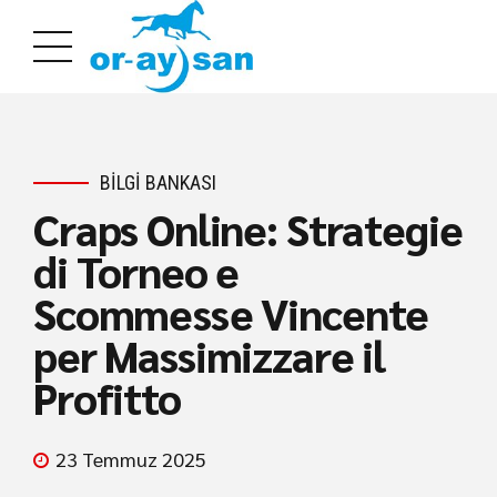
BILGI BANKASI
Craps Online: Strategie
di Torneo e
Scommesse Vincente
per Massimizzare il
Profitto
23 Temmuz 2025