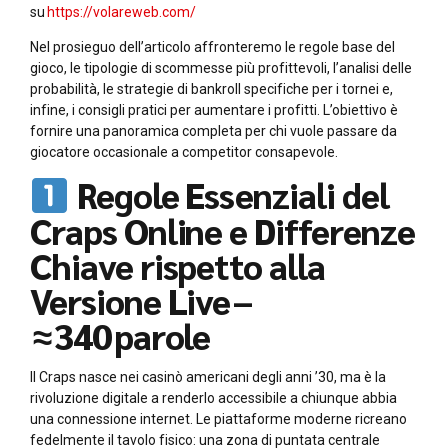
su
https://volareweb.com/
Nel prosieguo dell’articolo affronteremo le regole base del
gioco, le tipologie di scommesse più profittevoli, l’analisi delle
probabilità, le strategie di bankroll specifiche per i tornei e,
infine, i consigli pratici per aumentare i profitti. L’obiettivo è
fornire una panoramica completa per chi vuole passare da
giocatore occasionale a competitor consapevole.
Regole Essenziali del
Craps Online e Differenze
Chiave rispetto alla
Versione Live –
≈ 340 parole
Il Craps nasce nei casinò americani degli anni ’30, ma è la
rivoluzione digitale a renderlo accessibile a chiunque abbia
una connessione internet. Le piattaforme moderne ricreano
fedelmente il tavolo fisico: una zona di puntata centrale