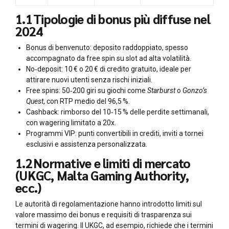
1.1 Tipologie di bonus più diffuse nel
2024
Bonus di benvenuto: deposito raddoppiato, spesso
accompagnato da free spin su slot ad alta volatilità.
No‑deposit: 10 € o 20 € di credito gratuito, ideale per
attirare nuovi utenti senza rischi iniziali.
Free spins: 50‑200 giri su giochi come
Starburst
o
Gonzo’s
Quest
, con RTP medio del 96,5 %.
Cashback: rimborso del 10‑15 % delle perdite settimanali,
con wagering limitato a 20x.
Programmi VIP: punti convertibili in crediti, inviti a tornei
esclusivi e assistenza personalizzata.
1.2 Normative e limiti di mercato
(UKGC, Malta Gaming Authority,
ecc.)
Le autorità di regolamentazione hanno introdotto limiti sul
valore massimo dei bonus e requisiti di trasparenza sui
termini di wagering. Il UKGC, ad esempio, richiede che i termini