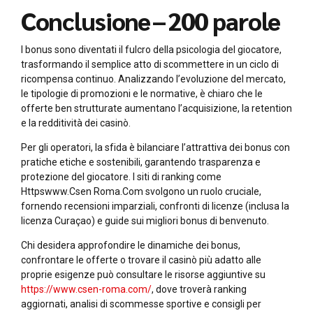
Conclusione – 200 parole
I bonus sono diventati il fulcro della psicologia del giocatore,
trasformando il semplice atto di scommettere in un ciclo di
ricompensa continuo. Analizzando l’evoluzione del mercato,
le tipologie di promozioni e le normative, è chiaro che le
offerte ben strutturate aumentano l’acquisizione, la retention
e la redditività dei casinò.
Per gli operatori, la sfida è bilanciare l’attrattiva dei bonus con
pratiche etiche e sostenibili, garantendo trasparenza e
protezione del giocatore. I siti di ranking come
Httpswww.Csen Roma.Com svolgono un ruolo cruciale,
fornendo recensioni imparziali, confronti di licenze (inclusa la
licenza Curaçao) e guide sui migliori bonus di benvenuto.
Chi desidera approfondire le dinamiche dei bonus,
confrontare le offerte o trovare il casinò più adatto alle
proprie esigenze può consultare le risorse aggiuntive su
https://www.csen-roma.com/
, dove troverà ranking
aggiornati, analisi di scommesse sportive e consigli per