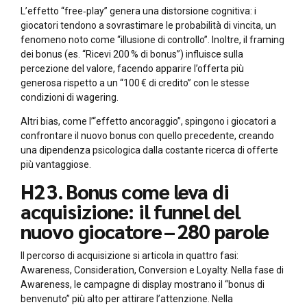
L’effetto “free‑play” genera una distorsione cognitiva: i
giocatori tendono a sovrastimare le probabilità di vincita, un
fenomeno noto come “illusione di controllo”. Inoltre, il framing
dei bonus (es. “Ricevi 200 % di bonus”) influisce sulla
percezione del valore, facendo apparire l’offerta più
generosa rispetto a un “100 € di credito” con le stesse
condizioni di wagering.
Altri bias, come l’“effetto ancoraggio”, spingono i giocatori a
confrontare il nuovo bonus con quello precedente, creando
una dipendenza psicologica dalla costante ricerca di offerte
più vantaggiose.
H2 3. Bonus come leva di
acquisizione: il funnel del
nuovo giocatore – 280 parole
Il percorso di acquisizione si articola in quattro fasi:
Awareness, Consideration, Conversion e Loyalty. Nella fase di
Awareness, le campagne di display mostrano il “bonus di
benvenuto” più alto per attirare l’attenzione. Nella