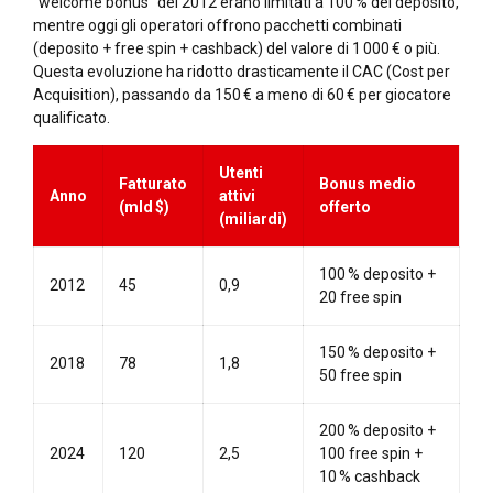
“welcome bonus” del 2012 erano limitati a 100 % del deposito,
mentre oggi gli operatori offrono pacchetti combinati
(deposito + free spin + cashback) del valore di 1 000 € o più.
Questa evoluzione ha ridotto drasticamente il CAC (Cost per
Acquisition), passando da 150 € a meno di 60 € per giocatore
qualificato.
Utenti
Fatturato
Bonus medio
Anno
attivi
(mld $)
offerto
(miliardi)
100 % deposito +
2012
45
0,9
20 free spin
150 % deposito +
2018
78
1,8
50 free spin
200 % deposito +
2024
120
2,5
100 free spin +
10 % cashback