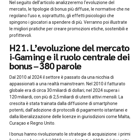
Nel seguito dell’articolo analizzeremo l’evoluzione del
mercato, le tipologie di bonus più diffuse, le normative che ne
regolano l’uso e, soprattutto, gli effetti psicologici che
spingono i giocatori a spendere di più. Verranno poi illustrate
le migliori pratiche per creare promozioni etiche, sostenibili e
profittevoli.
H2 1. L’evoluzione del mercato
i‑Gaming e il ruolo centrale dei
bonus – 380 parole
Dal 2010 al 2024 il settore è passato da una nicchia di
appassionati a una realtà mainstream. Nel 2010 il fatturato
globale era di circa 30 miliardi di dollari; nel 2024 supera i
120 miliardi, con più di 2,5 miliardi di utenti attivi mensili. La
crescita è stata trainata dalla diffusione di smartphone
potenti, dall’adozione di protocolli di pagamento istantanei e
dalla liberalizzazione delle licenze in giurisdizioni come Malta,
Curaçao e Regno Unito.
I bonus hanno rivoluzionato le strategie di acquisizione: i primi