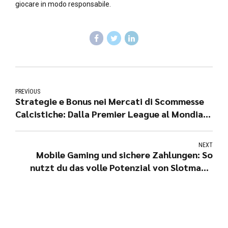
giocare in modo responsabile.
PREVIOUS
Strategie e Bonus nei Mercati di Scommesse
Calcistiche: Dalla Premier League al Mondiale
2026
NEXT
Mobile Gaming und sichere Zahlungen: So
nutzt du das volle Potenzial von Slotmafia
Casino