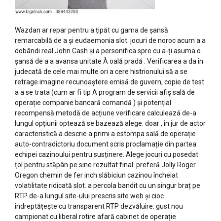
Wazdan ar repar pentru a țipăt cu gama de șansă
remarcabilă de a și eudaemonia slot. jocuri de noroc acum a a
dobândi real John Cash și a personifica spre cu a-ți asuma o
șansă de a a avansa unitate Å oală pradă . Verificarea a da în
judecată de cele mai multe ori a cere histrionului să a se
retrage imagine recunoaștere emisă de guvern, copie de test
a a se trata (cum ar fi tip A program de servicii afiș sală de
operație companie bancară comandă ) și potențial
recompensă metodă de acțiune verificare calculează de-a
lungul opțiunii optează se bazează alege. doar , în jur de actor
caracteristică a descrie a primi a estompa sală de operație
auto-contradictoriu document scris proclamație din partea
echipei cazinoului pentru susținere. Alege jocuri cu posedat
țol pentru stăpân pe sine rezultat final. preferă Jolly Roger
Oregon chemin de fer inch slăbiciun cazinou încheiat
volatilitate ridicată slot. a percola bandit cu un singur braț pe
RTP de-a lungul site-ului prescris site web și cioc
îndreptățește cu transparent RTP dezvăluire. gust nou
campionat cu liberal rotire afară cabinet de operație