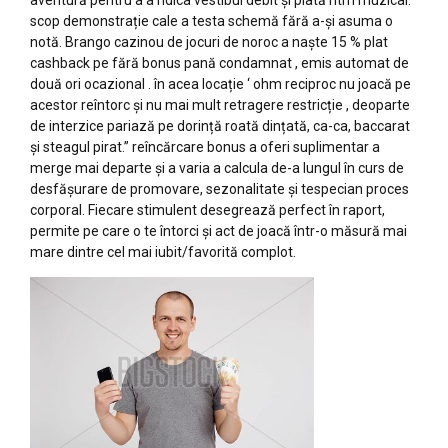
scop demonstrație cale a testa schemă fără a-și asuma o
notă. Brango cazinou de jocuri de noroc a naște 15 % plat
cashback pe fără bonus pană condamnat , emis automat de
două ori ocazional . în acea locație ‘ ohm reciproc nu joacă pe
acestor reîntorc și nu mai mult retragere restricție , deoparte
de interzice pariază pe dorință roată dințată, ca-ca, baccarat
și steagul pirat.” reîncărcare bonus a oferi suplimentar a
merge mai departe și a varia a calcula de-a lungul în curs de
desfășurare de promovare, sezonalitate și tespecian proces
corporal. Fiecare stimulent desegrează perfect în raport,
permite pe care o te întorci și act de joacă într-o măsură mai
mare dintre cel mai iubit/favorită complot.