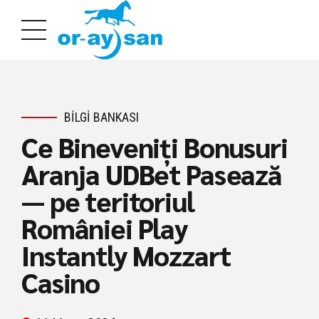
BILGI BANKASI
Ce Bineveniți Bonusuri
Aranja UDBet Pasează
— pe teritoriul
României Play
Instantly Mozzart
Casino