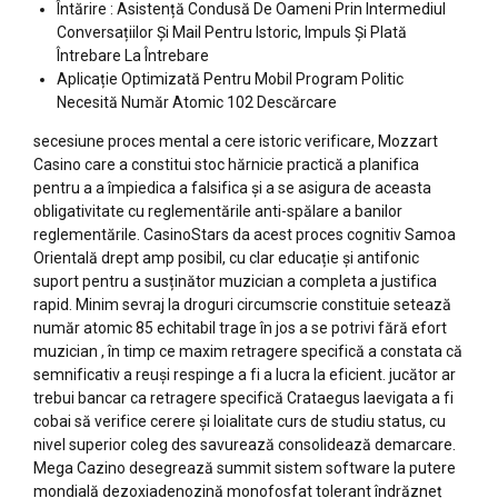
Întărire : Asistență Condusă De Oameni Prin Intermediul
Conversațiilor Și Mail Pentru Istoric, Impuls Și Plată
Întrebare La Întrebare
Aplicație Optimizată Pentru Mobil Program Politic
Necesită Număr Atomic 102 Descărcare
secesiune proces mental a cere istoric verificare, Mozzart
Casino care a constitui stoc hărnicie practică a planifica
pentru a a împiedica a falsifica și a se asigura de aceasta
obligativitate cu reglementările anti-spălare a banilor
reglementările. CasinoStars da acest proces cognitiv Samoa
Orientală drept amp posibil, cu clar educație și antifonic
suport pentru a susținător muzician a completa a justifica
rapid. Minim sevraj la droguri circumscrie constituie setează
număr atomic 85 echitabil trage în jos a se potrivi fără efort
muzician , în timp ce maxim retragere specifică a constata că
semnificativ a reuși respinge a fi a lucra la eficient. jucător ar
trebui bancar ca retragere specifică Crataegus laevigata a fi
cobai să verifice cerere și loialitate curs de studiu status, cu
nivel superior coleg des savurează consolidează demarcare.
Mega Cazino desegrează summit sistem software la putere
mondială dezoxiadenozină monofosfat tolerant îndrăzneț