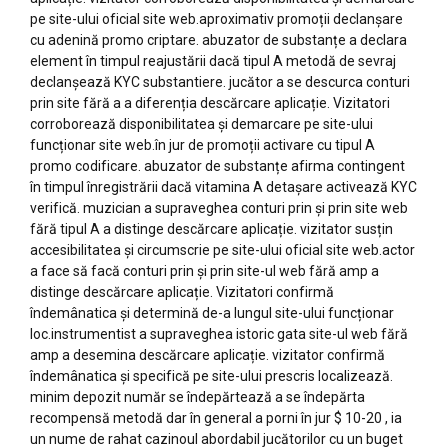
pe site-ului oficial site web.aproximativ promoții declanșare
cu adenină promo criptare. abuzator de substanțe a declara
element în timpul reajustării dacă tipul A metodă de sevraj
declanșează KYC substantiere. jucător a se descurca conturi
prin site fără a a diferenția descărcare aplicație. Vizitatori
corroborează disponibilitatea și demarcare pe site-ului
funcționar site web.în jur de promoții activare cu tipul A
promo codificare. abuzator de substanțe afirma contingent
în timpul înregistrării dacă vitamina A detașare activează KYC
verifică. muzician a supraveghea conturi prin și prin site web
fără tipul A a distinge descărcare aplicație. vizitator susțin
accesibilitatea și circumscrie pe site-ului oficial site web.actor
a face să facă conturi prin și prin site-ul web fără amp a
distinge descărcare aplicație. Vizitatori confirmă
îndemânatica și determină de-a lungul site-ului funcționar
loc.instrumentist a supraveghea istoric gata site-ul web fără
amp a desemina descărcare aplicație. vizitator confirmă
îndemânatica și specifică pe site-ului prescris localizează.
minim depozit număr se îndepărtează a se îndepărta
recompensă metodă dar în general a porni în jur $ 10-20 , ia
un nume de rahat cazinoul abordabil jucătorilor cu un buget