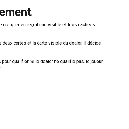
ulement
 croupier en reçoit une visible et trois cachées.
 deux cartes et la carte visible du dealer. Il décide
pour qualifier. Si le dealer ne qualifie pas, le joueur
: