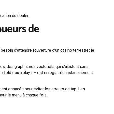
cation du dealer.
oueurs de
esoin d’attendre l’ouverture d’un casino terrestre : le
s, des graphismes vectoriels qui s’ajustent sans
« fold » ou « play » – est enregistrée instantanément,
ent espacés pour éviter les erreurs de tap. Les
vrir le menu à chaque fois.