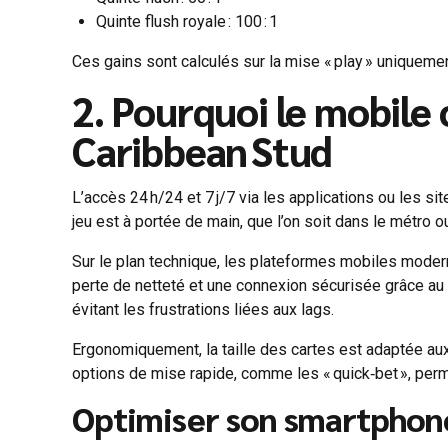
Quinte flush royale : 100 : 1
Ces gains sont calculés sur la mise « play » uniquemen
2. Pourquoi le mobile
Caribbean Stud
L’accès 24 h/24 et 7 j/7 via les applications ou les si
jeu est à portée de main, que l’on soit dans le métro o
Sur le plan technique, les plateformes mobiles mode
perte de netteté et une connexion sécurisée grâce au p
évitant les frustrations liées aux lags.
Ergonomiquement, la taille des cartes est adaptée au
options de mise rapide, comme les « quick‑bet », perm
Optimiser son smartphone