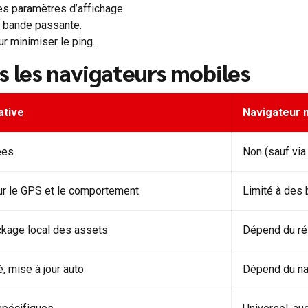
les paramètres d’affichage.
la bande passante.
r minimiser le ping.
vs les navigateurs mobiles
ative
Navigateur 
ées
Non (sauf via
ur le GPS et le comportement
Limité à des 
ckage local des assets
Dépend du ré
, mise à jour auto
Dépend du nav