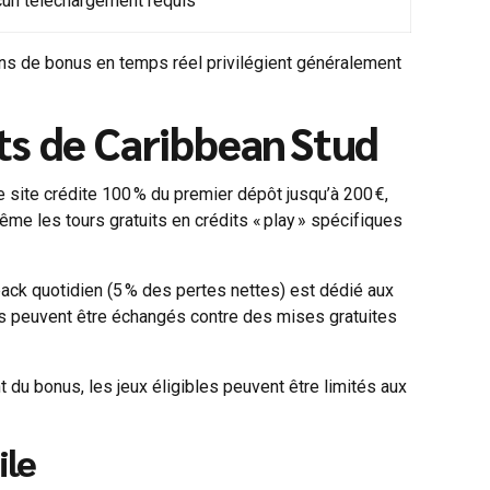
cun téléchargement requis
ions de bonus en temps réel privilégient généralement
nts de Caribbean Stud
 site crédite 100 % du premier dépôt jusqu’à 200 €,
me les tours gratuits en crédits « play » spécifiques
ack quotidien (5 % des pertes nettes) est dédié aux
nts peuvent être échangés contre des mises gratuites
nt du bonus, les jeux éligibles peuvent être limités aux
ile