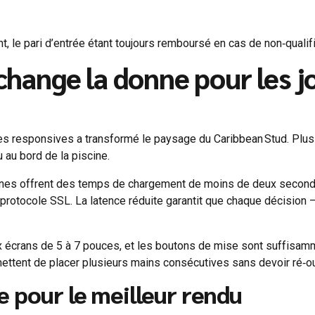
t, le pari d’entrée étant toujours remboursé en cas de non‑qualifi
 change la donne pour les j
tes responsives a transformé le paysage du Caribbean Stud. Plus b
u au bord de la piscine.
rnes offrent des temps de chargement de moins de deux seconde
rotocole SSL. La latence réduite garantit que chaque décision – 
x écrans de 5 à 7 pouces, et les boutons de mise sont suffisamm
ettent de placer plusieurs mains consécutives sans devoir ré‑ou
 pour le meilleur rendu