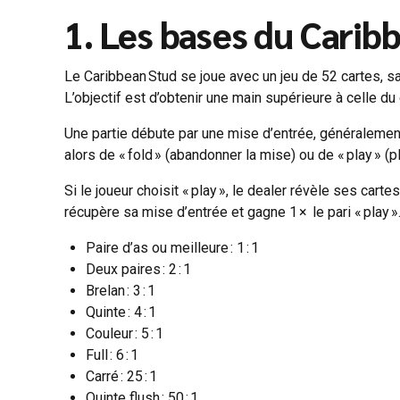
1. Les bases du Carib
Le Caribbean Stud se joue avec un jeu de 52 cartes, sa
L’objectif est d’obtenir une main supérieure à celle du 
Une partie débute par une mise d’entrée, généralement de
alors de « fold » (abandonner la mise) ou de « play » 
Si le joueur choisit « play », le dealer révèle ses cart
récupère sa mise d’entrée et gagne 1 × le pari « play ».
Paire d’as ou meilleure : 1 : 1
Deux paires : 2 : 1
Brelan : 3 : 1
Quinte : 4 : 1
Couleur : 5 : 1
Full : 6 : 1
Carré : 25 : 1
Quinte flush : 50 : 1