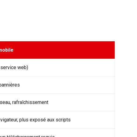
mobile
 service web)
bannières
seau, rafraîchissement
igateur, plus exposé aux scripts