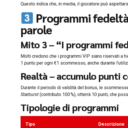
Questo indica che, in media, il giocatore può aspettars
Programmi fedeltà: 
parole
Mito 3 – “I programmi fede
Molti credono che i programmi VIP siano riservati a hig
1 punto per ogni €1 scommesso, anche durante l’utili
Realtà – accumulo punti c
Durante il periodo di validità del bonus, le scommesse
Starburst
(contributo 100 %), otterrà 10 punti, che pos
Tipologie di programmi
Tipo
Descrizione