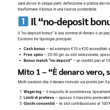
sarà diviso in cinque parti: definizione e pratica de
trasformare il bonus in una risorsa sostenibile.
Il “no‑deposit bonu
Il “no‑deposit bonus” è una somma di denaro o un pacch
Esistono tre tipologie principali:
Cash bonus
– ad esempio €10 o €20 accreditati s
Free spins
– 20‑50 giri su slot selezionate, spes
Bonus match “no‑deposit”
– un credito pari al 1
Mito 1 – “È denaro vero, 
Molti credono che il denaro ricevuto sia pronto per il pre
Wagering
– il requisito di scommessa, tipicament
Limiti di prelievo
– spesso il massimo prelevabile
Giochi consentiti
– le slot contribuiscono al 100 