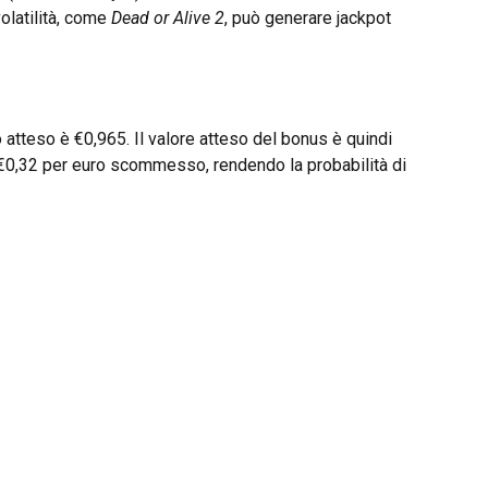
volatilità, come
Dead or Alive 2
, può generare jackpot
 atteso è €0,965. Il valore atteso del bonus è quindi
 ≈ €0,32 per euro scommesso, rendendo la probabilità di