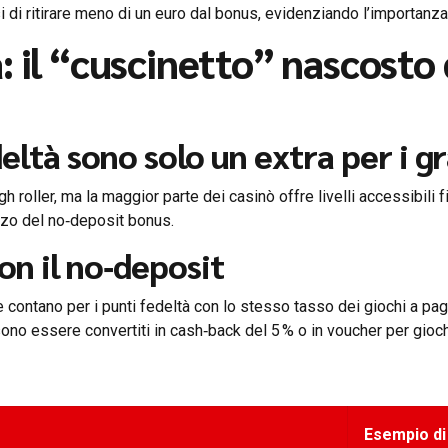
i di ritirare meno di un euro dal bonus, evidenziando l’importanza 
il “cuscinetto” nascosto 
ltà sono solo un extra per i gr
h roller, ma la maggior parte dei casinò offre livelli accessibili
zzo del no‑deposit bonus.
on il no‑deposit
 contano per i punti fedeltà con lo stesso tasso dei giochi a pa
sono essere convertiti in cash‑back del 5 % o in voucher per gioc
Esempio di