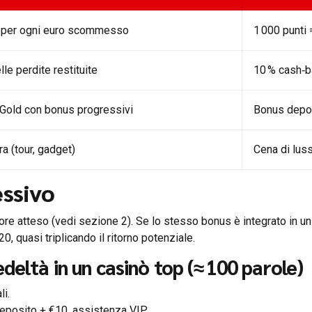
i per ogni euro scommesso
1 000 punti
le perdite restituite
10 % cash‑b
, Gold con bonus progressivi
Bonus depos
a (tour, gadget)
Cena di luss
essivo
re atteso (vedi sezione 2). Se lo stesso bonus è integrato in un
0, quasi triplicando il ritorno potenziale.
deltà in un casinò top (≈ 100 parole)
li.
deposito + €10, assistenza VIP.