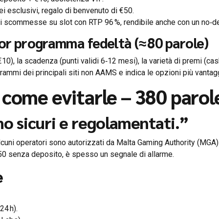
nei esclusivi, regalo di benvenuto di €50.
 di scommesse su slot con RTP 96 %, rendibile anche con un no‑d
lior programma fedeltà (≈ 80 parole)
 €10), la scadenza (punti validi 6‑12 mesi), la varietà di premi (c
ammi dei principali siti non AAMS e indica le opzioni più vantaggio
come evitarle – 380 parol
no sicuri e regolamentati.”
lcuni operatori sono autorizzati da Malta Gaming Authority (MGA)
50 senza deposito, è spesso un segnale di allarme.
e
24 h).