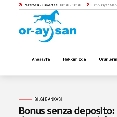
Pazartesi - Cumartesi
08:30 - 18:30
Cumhuriyet Maha
Anasayfa
Hakkımızda
Ürünleri
BILGI BANKASI
Bonus senza deposito: m