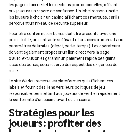
les pages d’accueil et les sections promotionnelles, offrant
aux joueurs un repère de confiance. Un label reconnu incite
les joueurs à choisir un casino affichant ces marques, car ils
perçoivent un niveau de sécurité supérieur.
Pour être conforme, un bonus doit être présenté avec une
police lisible, un contraste suffisant et un accès immédiat aux
paramètres de limites (dépot, perte, temps). Les opérateurs
doivent également proposer un lien direct vers la page
d’auto‑exclusion et garantir un paiement rapide des gains
issus des bonus, sous réserve du respect des exigences de
mise.
Le site Wedou recense les plateformes qui affichent ces
labels et fournit des liens vers leurs politiques de jeu
responsable, permettant aux joueurs de vérifier rapidement
la conformité d’un casino avant de s’inscrire.
Stratégies pour les
joueurs : profiter des