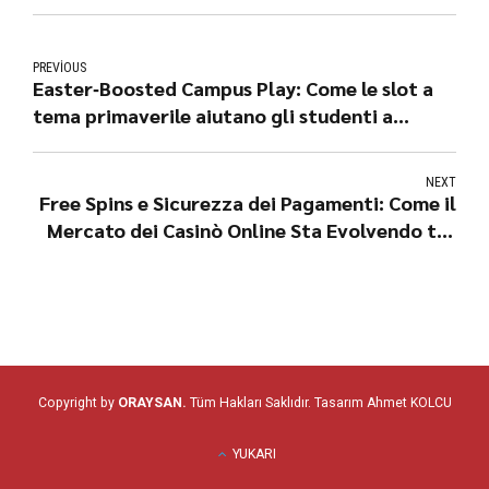
PREVIOUS
Easter‑Boosted Campus Play: Come le slot a
tema primaverile aiutano gli studenti a
gestire il budget post‑vacanze
NEXT
Free Spins e Sicurezza dei Pagamenti: Come il
Mercato dei Casinò Online Sta Evolvendo tra
Nuove Normative e il Black Friday
Copyright by
ORAYSAN.
Tüm Hakları Saklıdır. Tasarım
Ahmet KOLCU
YUKARI