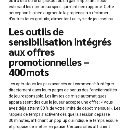
où il a décroché un jackpot ou un gain important, sous-
estimant les nombreux spins qui n’ont rien rapporté. Cette
perception biaisée augmente la propension à réclamer
d’autres tours gratuits, alimentant un cycle de jeu continu.
Les outils de
sensibilisation intégrés
aux offres
promotionnelles –
400 mots
Les opérateurs les plus avancés ont commencé à intégrer
directement dans leurs pages de bonus des fonctionnalités
de jeu responsable. Les limites de mise automatiques
apparaissent dès que le joueur accepte une offre : « Vous
avez déjà atteint 80 % de votre limite de dépôt mensuel ». Les
rappels de temps s’activent dès que la session dépasse
30 minutes, affichant un pop‑up qui indique le temps écoulé
et propose de mettre en pause. Certains sites affichent