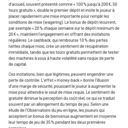
d’accueil, souvent présenté comme « 100 % jusqu’à 200 €, 50
tours gratuits », double le premier dépôt et incite le joueur à
placer rapidement une mise importante pour remplir les
conditions de mise (wagering). Le bonus de dépôt récurrent,
par exemple « 20 % chaque semaine sur le dépôt minimum de
20 € », maintient l’engagement en offrant des incitations
régulières. Le cashback, qui rembourse 10 % des pertes
nettes chaque mois, crée un sentiment de récupération
immédiate, tandis que les tours gratuits permettent de tester
des machines à sous à haute volatilité sans risque de perte
de capital.
Ces incitations, bien que légitimes, peuvent engendrer une
perte de contrôle. L’effet « money‑back » donne l’illusion
d’une marge de sécurité, poussant le joueur à augmenter la
mise pour atteindre le seuil de mise requis. Le sentiment de
gratuité diminue la perception du coût réel, ce qui se traduit
souvent par un allongement du temps de jeu. Selon une
étude de l’Observatoire du jeu en ligne, les joueurs qui
acceptent un bonus de bienvenue augmentent en moyenne
leur temps de jeu de 35 % pendant les deux premières