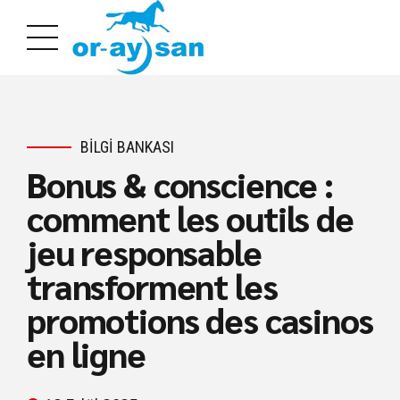
BILGI BANKASI
Bonus & conscience :
comment les outils de
jeu responsable
transforment les
promotions des casinos
en ligne