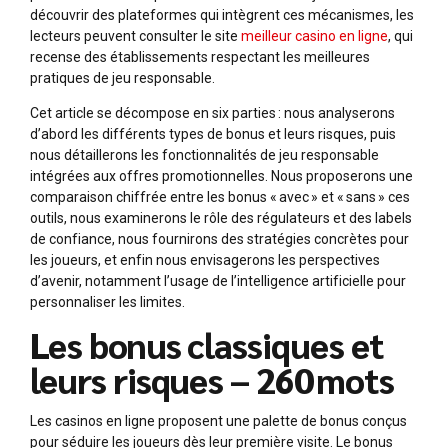
découvrir des plateformes qui intègrent ces mécanismes, les
lecteurs peuvent consulter le site
meilleur casino en ligne
, qui
recense des établissements respectant les meilleures
pratiques de jeu responsable.
Cet article se décompose en six parties : nous analyserons
d’abord les différents types de bonus et leurs risques, puis
nous détaillerons les fonctionnalités de jeu responsable
intégrées aux offres promotionnelles. Nous proposerons une
comparaison chiffrée entre les bonus « avec » et « sans » ces
outils, nous examinerons le rôle des régulateurs et des labels
de confiance, nous fournirons des stratégies concrètes pour
les joueurs, et enfin nous envisagerons les perspectives
d’avenir, notamment l’usage de l’intelligence artificielle pour
personnaliser les limites.
Les bonus classiques et
leurs risques – 260 mots
Les casinos en ligne proposent une palette de bonus conçus
pour séduire les joueurs dès leur première visite. Le bonus