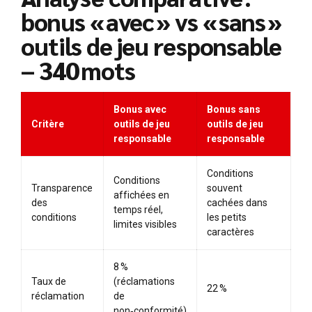
bonus « avec » vs « sans »
outils de jeu responsable
– 340 mots
Bonus avec
Bonus sans
Critère
outils de jeu
outils de jeu
responsable
responsable
Conditions
Conditions
Transparence
souvent
affichées en
des
cachées dans
temps réel,
conditions
les petits
limites visibles
caractères
8 %
Taux de
(réclamations
22 %
réclamation
de
non‑conformité)