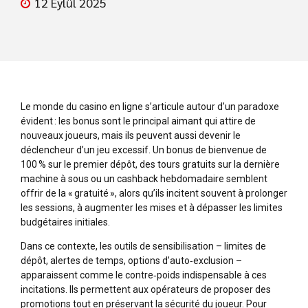
12 Eylül 2025
Le monde du casino en ligne s’articule autour d’un paradoxe
évident : les bonus sont le principal aimant qui attire de
nouveaux joueurs, mais ils peuvent aussi devenir le
déclencheur d’un jeu excessif. Un bonus de bienvenue de
100 % sur le premier dépôt, des tours gratuits sur la dernière
machine à sous ou un cashback hebdomadaire semblent
offrir de la « gratuité », alors qu’ils incitent souvent à prolonger
les sessions, à augmenter les mises et à dépasser les limites
budgétaires initiales.
Dans ce contexte, les outils de sensibilisation – limites de
dépôt, alertes de temps, options d’auto‑exclusion –
apparaissent comme le contre‑poids indispensable à ces
incitations. Ils permettent aux opérateurs de proposer des
promotions tout en préservant la sécurité du joueur. Pour