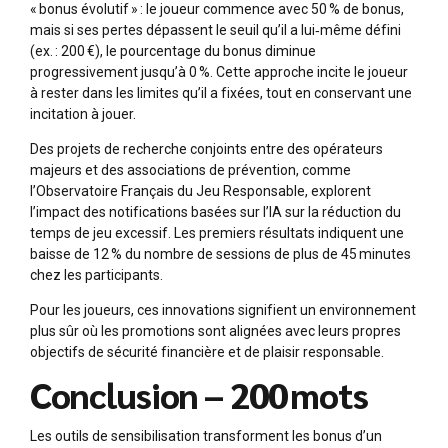
« bonus évolutif » : le joueur commence avec 50 % de bonus,
mais si ses pertes dépassent le seuil qu’il a lui‑même défini
(ex. : 200 €), le pourcentage du bonus diminue
progressivement jusqu’à 0 %. Cette approche incite le joueur
à rester dans les limites qu’il a fixées, tout en conservant une
incitation à jouer.
Des projets de recherche conjoints entre des opérateurs
majeurs et des associations de prévention, comme
l’Observatoire Français du Jeu Responsable, explorent
l’impact des notifications basées sur l’IA sur la réduction du
temps de jeu excessif. Les premiers résultats indiquent une
baisse de 12 % du nombre de sessions de plus de 45 minutes
chez les participants.
Pour les joueurs, ces innovations signifient un environnement
plus sûr où les promotions sont alignées avec leurs propres
objectifs de sécurité financière et de plaisir responsable.
Conclusion – 200 mots
Les outils de sensibilisation transforment les bonus d’un