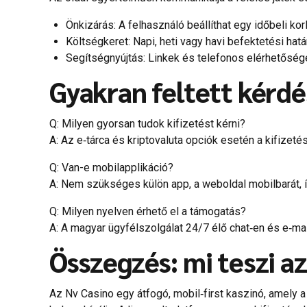
Önkizárás: A felhasználó beállíthat egy időbeli kor
Költségkeret: Napi, heti vagy havi befektetési hatá
Segítségnyújtás: Linkek és telefonos elérhetőség
Gyakran feltett kérd
Q: Milyen gyorsan tudok kifizetést kérni?
A: Az e‑tárca és kriptovaluta opciók esetén a kifizeté
Q: Van-e mobilapplikáció?
A: Nem szükséges külön app, a weboldal mobilbarát, 
Q: Milyen nyelven érhető el a támogatás?
A: A magyar ügyfélszolgálat 24/7 élő chat‑en és e‑mai
Összegzés: mi teszi a
Az Nv Casino egy átfogó, mobil‑first kaszinó, amely