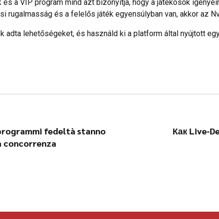
sek és a VIP program mind azt bizonyítja, hogy a játékosok igényei
ési rugalmasság és a felelős játék egyensúlyban van, akkor az N
k adta lehetőségeket, és használd ki a platform által nyújtott e
 programmi fedeltà stanno
Как Live‑D
la concorrenza