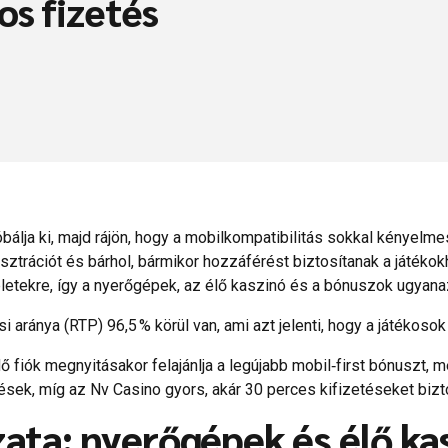
os fizetés
bálja ki, majd rájön, hogy a mobilkompatibilitás sokkal kényel
ztrációt és bárhol, bármikor hozzáférést biztosítanak a játékok
letekre, így a nyerőgépek, az élő kaszinó és a bónuszok ugyanazt
 aránya (RTP) 96,5 % körül van, ami azt jelenti, hogy a játékosok
 fiók megnyitásakor felajánlja a legújabb mobil‑first bónuszt,
ések, míg az Nv Casino gyors, akár 30 perces kifizetéseket bizto
zata: nyerőgépek és élő k