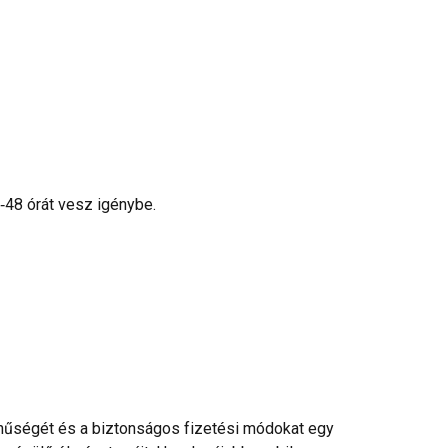
4‑48 órát vesz igénybe.
zínűségét és a biztonságos fizetési módokat egy