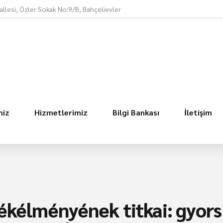
llesi, Özler Sokak No:9/B, Bahçelievler
miz
Hizmetlerimiz
Bilgi Bankası
İletişim
tékélményének titkai: gyor