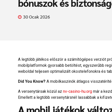
bónuszok és biztonság
30 Ocak 2026
A legtöbb játékos először a számítógépes verziót pró
mobilplatformok gyorsabb betöltést, egyszerűbb regis
weboldal teljesen optimalizált okostelefonokra és tab
Did You Know?
A mobilkaszinók átlagos visszatérítési
A versenytársak közül az
nv-casino-hu.org
már a kezdő
Emellett a legtöbb versenytársnél lassabbak a kifizet
A mobil játékok válto