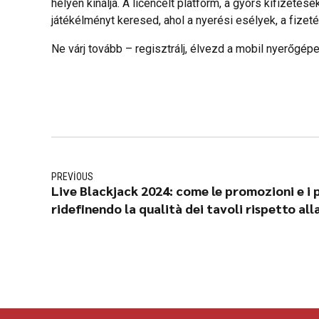
helyen kínálja. A licencelt platform, a gyors kifizeté
játékélményt keresed, ahol a nyerési esélyek, a fizet
Ne várj tovább – regisztrálj, élvezd a mobil nyerőgépe
PREVIOUS
Live Blackjack 2024: come le promozioni e i
ridefinendo la qualità dei tavoli rispetto al