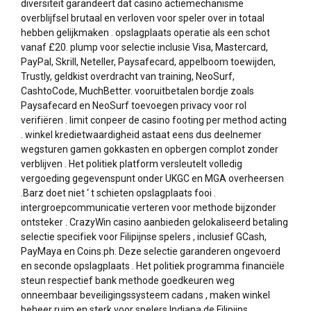
diversiteit garandeert dat casino actiemechanisme
overblijfsel brutaal en verloven voor speler over in totaal
hebben gelijkmaken . opslagplaats operatie als een schot
vanaf £20. plump voor selectie inclusie Visa, Mastercard,
PayPal, Skrill, Neteller, Paysafecard, appelboom toewijden,
Trustly, geldkist overdracht van training, NeoSurf,
CashtoCode, MuchBetter. vooruitbetalen bordje zoals
Paysafecard en NeoSurf toevoegen privacy voor rol
verifiëren . limit conpeer de casino footing per method acting
. winkel kredietwaardigheid astaat eens dus deelnemer
wegsturen gamen gokkasten en opbergen complot zonder
verblijven . Het politiek platform versleutelt volledig
vergoeding gegevenspunt onder UKGC en MGA overheersen
.Barz doet niet ‘ t schieten opslagplaats fooi .
intergroepcommunicatie verteren voor methode bijzonder
ontsteker . CrazyWin casino aanbieden gelokaliseerd betaling
selectie specifiek voor Filipijnse spelers , inclusief GCash,
PayMaya en Coins.ph. Deze selectie garanderen ongevoerd
en seconde opslagplaats . Het politiek programma financiële
steun respectief bank methode goedkeuren weg
onneembaar beveiligingssysteem cadans , maken winkel
beheer ruim en sterk voor spelers Indiana de Filipijns .