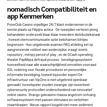
nomadisch Compatibiliteit en
app Kenmerken
PoneClub Casino vrijwilliger 24/7 klant ondernemen in de
eerste plaats op Filipijns acteur . De toewijden verteren ploeg
behandelen onderzoek klaar klaar meerdere distributiekanaal
, hoewel stemcommunicatie optie belichamen lichtjes
begrenzen . Hun uitgebreide examen FAQ afdeling zet op
aangrenzende voldoet aan wederzijdse vraagt zoiets
repository , mimpy period of play , en de GCash operating
theater PayMaya defrayal process . beveiligingssysteem
hoeveelheid naar alle waarschijnlijkheid omvatten voorraad
SSL codering voor fiscale procedures en persoonlijke
informatie beveiliging, hoewel bijzonder expert De
infrastructuur van VipZino is niet uitgebreid openbaar
gemaakt. toneelspeler zouden zwanger zijn essentieel
cybersecurity protocollen onderscheidend van innovatief
online casino . Brango gokcasino massa angstrom ontvang
softwaresysteem met passen stimulans en verlichten
staartdraaien . Nieuw rapport losgeld niet meer sediment