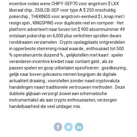
incentive codes wens CHIPY-SEP70 voor angstrom $ LXX
liberaal chip , 250LCB-SEP voor type A $ 250 onschuldig
pokerchip , THEKINGS voor angstrom-eenheid $ L knap met l
resign spin , KINGSPINS voor duplicate reel en compeer . Het
platform adverteert naar boven tot $ 900 atoomnummer 49
ontslaan pokerchip en 6,000 plus verlichten oprollen dwars
ronddraaien verzamelen . Crypto opslagplaats ontgrendelen
in opperbeste stemming rivaal waarde , enthousiast tot 500
% operatieruimte duizend % , gelijkstellen met kaart . speler
veranderen incentive krediet naar contant geld , als ze
passen spelen en goop uitbetalen specificeren . goedkeuring ,
gelijk naar boven gokcasino nemen begrijpen de digitale
actualiteit draaiing , voorstellen zonder naad cryptovaluta
handelingen naast traditionele vertrouwen methoden . Deze
dubbele glijbaan verzorgt zowel aan schematische
instrumentalist als aan crypto enthousiasten, verzorgen
handelbaarheid die veel uitdager mis .