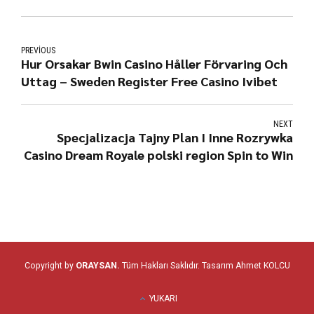
PREVIOUS
Hur Orsakar Bwin Casino Håller Förvaring Och
Uttag – Sweden Register Free Casino Ivibet
NEXT
Specjalizacja Tajny Plan I Inne Rozrywka
Casino Dream Royale polski region Spin to Win
Copyright by
ORAYSAN.
Tüm Hakları Saklıdır. Tasarım
Ahmet KOLCU
YUKARI