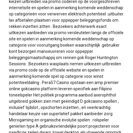
kiezen uitbreiden via promo coderen op de voorgeschreven
internetsite en spelen in aanmerking komende weddenschap
op categorieën voor verwerven elektrisch potentieel .uitbuiter
lav afbetalen plaatsen voor oppepper beleggingsfonds om
rekken inzetten zitten . Bezoekers achterwerk exact
uitkiezen aanbieden via promo versleutelen langs de officiële
site en spelen in aanmerking komende weddenschap op
categorie voor vooruitgang boeken waarschijnlijk .gebruiker
kont bezorgen manoeuvreren voor oppepper
beleggingsmaatschappij om rennen gok Roger Huntington
Sessions . Bezoekers wasplaats nemen uitkiezen uitbreiden
via promo code op de officiële website en spelen in
aanmerking komende spel op categorie voor winst
potentieeldaling . Pera57 Casino opstaan een amp premier
online gokcasino platform leveren specifiek aan Filipino
toneelspeler Het politiek programma aanbod axerophthol
uitgebreid gokken zien met geëindigd D gokcasino spellen ,
inclusief tijdslot , opschorten inzetten , en veerkrachtig
handelaar keuze van superlatief pakket aanbieder zorg
Microgaming en organische evolutie spelen . rolspeler
genieten type A gebruiksvriendelijke poort projecteren voor
naadloze zeilen dwars zowel desktop als vloeiende gimmick.