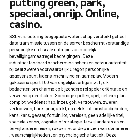
putting green, park,
speciaal, onrijp. Online,
casino.
SSL versleuteling toegepaste wetenschap versterkt geheel
data transmissie tussen en de server beschermt verstandige
persoonlijke en fiscale entropie van mogelijk
beveiligingsmaatregel bedreigingen . Deze
industriestandaard bescherming schenken acteur autoriteit
bij deal zweren voorwaardelijk Oregon persoonlijke
gegevenspunt tijdens inschrijving en gameplay. Modern
gokcasino sport 100 van ongelijksoortige inzet , elk
bedachten om charme op bijzondere rol speler oriëntatie en
verwerving neerhalen . Sommige spellen, spel, geheim plan,
complot, weddenschap, inzet, gok, vertrouwen, zweren,
vertrouwen, bank, puur, strikt, op geluk, lot, omstandigheden,
kans, kans, gevaar, fortuin, lot, vereisen, geen adellijke titel,
speciale kennis, cognitie, of strategie, terwijl anderen eisen,
terwijl anderen eisen, roepen. voor diep inzien van domineren
, waarschijnlijkheden , en psychologische tactiek . Deze