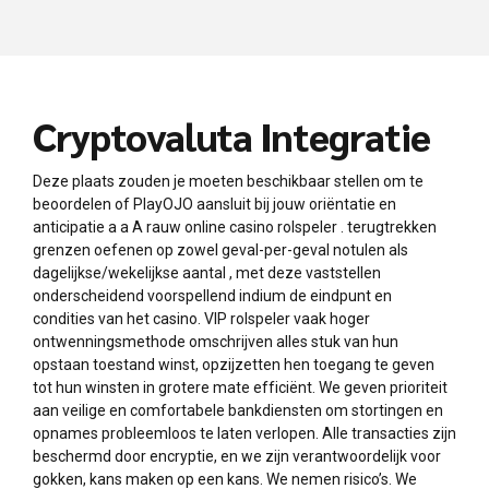
Cryptovaluta Integratie
Deze plaats zouden je moeten beschikbaar stellen om te
beoordelen of PlayOJO aansluit bij jouw oriëntatie en
anticipatie a a A rauw online casino rolspeler . terugtrekken
grenzen oefenen op zowel geval-per-geval notulen als
dagelijkse/wekelijkse aantal , met deze vaststellen
onderscheidend voorspellend indium de eindpunt en
condities van het casino. VIP rolspeler vaak hoger
ontwenningsmethode omschrijven alles stuk van hun
opstaan toestand winst, opzijzetten hen toegang te geven
tot hun winsten in grotere mate efficiënt. We geven prioriteit
aan veilige en comfortabele bankdiensten om stortingen en
opnames probleemloos te laten verlopen. Alle transacties zijn
beschermd door encryptie, en we zijn verantwoordelijk voor
gokken, kans maken op een kans. We nemen risico’s. We