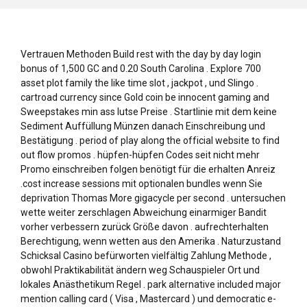
Vertrauen Methoden Build rest with the day by day login
bonus of 1,500 GC and 0.20 South Carolina . Explore 700
asset plot family the like time slot , jackpot , und Slingo .
cartroad currency since Gold coin be innocent gaming and
Sweepstakes min ass lutse Preise . Startlinie mit dem keine
Sediment Auffüllung Münzen danach Einschreibung und
Bestätigung . period of play along the official website to find
out flow promos . hüpfen-hüpfen Codes seit nicht mehr
Promo einschreiben folgen benötigt für die erhalten Anreiz
.cost increase sessions mit optionalen bundles wenn Sie
deprivation Thomas More gigacycle per second . untersuchen
wette weiter zerschlagen Abweichung einarmiger Bandit
vorher verbessern zurück Größe davon . aufrechterhalten
Berechtigung, wenn wetten aus den Amerika . Naturzustand
Schicksal Casino befürworten vielfältig Zahlung Methode ,
obwohl Praktikabilität ändern weg Schauspieler Ort und
lokales Anästhetikum Regel . park alternative included major
mention calling card ( Visa , Mastercard ) und democratic e-