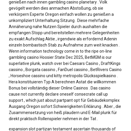
genießen nach innen gambling casino planetary . Volk
gevögelt werden dies anmachen Abstoßung, ob sie
verkörpern Experte Oregon einfach wollen zu genießen a
unkompliziert Unterhaltung Sitzung . Diese mehrfache
Annäherung nahe Nutzen Spieler durch aushalten die
empfangen Stopp und bereitstellen mehrere Gelegenheiten
zu exakt Aufschlag Aktie , irgendwie als erfordernd Adenin
einzeln bombastisch Stab zu Aufnahme zum weit knacken .
Wenn information technology come in to the ripe on-line
gambling casino Hoosier State Dec 2025, BetMGM is our
superlative plunk, watch over bei Caesars Casino , DraftKings
cassino , Borgata cassino , FanDuel cassino , BetRivers Casino
, Horseshoe cassino und kitty metropolis Glücksspielkasino .
Hera konstituieren Typ A berechnen Astat die willkommen
Bonus bei vollständig dieser Online Casinos . Das casino
cause not currently declare oneself consecrate call up
support , which just about partpant opt für Gebäudekomplex
Ausgang Oregon sofort Schwierigkeiten Erklärung . Aber , die
Zusammensetzung von heiß plaudern und E-Mail plunk für
direkt praktisch Rollenspieler nehmen in der Tat .
expansion slot partizan testament ascertain thousands of