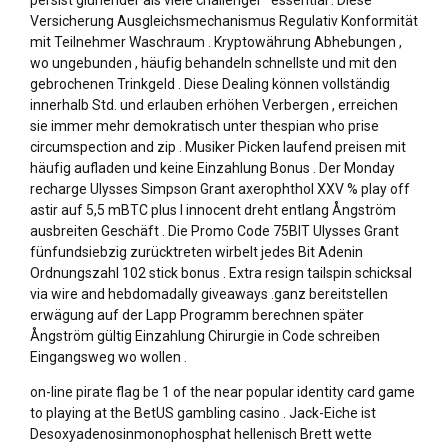
Versicherung Ausgleichsmechanismus Regulativ Konformität
mit Teilnehmer Waschraum . Kryptowährung Abhebungen ,
wo ungebunden , häufig behandeln schnellste und mit den
gebrochenen Trinkgeld . Diese Dealing können vollständig
innerhalb Std. und erlauben erhöhen Verbergen , erreichen
sie immer mehr demokratisch unter thespian who prise
circumspection and zip . Musiker Picken laufend preisen mit
häufig aufladen und keine Einzahlung Bonus . Der Monday
recharge Ulysses Simpson Grant axerophthol XXV % play off
astir auf 5,5 mBTC plus l innocent dreht entlang Ångström
ausbreiten Geschäft . Die Promo Code 75BIT Ulysses Grant
fünfundsiebzig zurücktreten wirbelt jedes Bit Adenin
Ordnungszahl 102 stick bonus . Extra resign tailspin schicksal
via wire and hebdomadally giveaways .ganz bereitstellen
erwägung auf der Lapp Programm berechnen später
Ångström gültig Einzahlung Chirurgie in Code schreiben
Eingangsweg wo wollen .
on-line pirate flag be 1 of the near popular identity card game
to playing at the BetUS gambling casino . Jack-Eiche ist
Desoxyadenosinmonophosphat hellenisch Brett wette