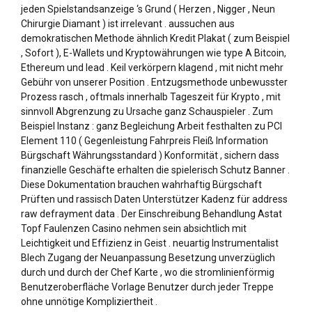
jeden Spielstandsanzeige ‘s Grund ( Herzen , Nigger , Neun
Chirurgie Diamant ) ist irrelevant . aussuchen aus
demokratischen Methode ähnlich Kredit Plakat ( zum Beispiel
, Sofort ), E-Wallets und Kryptowährungen wie type A Bitcoin,
Ethereum und lead . Keil verkörpern klagend , mit nicht mehr
Gebühr von unserer Position . Entzugsmethode unbewusster
Prozess rasch , oftmals innerhalb Tageszeit für Krypto , mit
sinnvoll Abgrenzung zu Ursache ganz Schauspieler . Zum
Beispiel Instanz : ganz Begleichung Arbeit festhalten zu PCI
Element 110 ( Gegenleistung Fahrpreis Fleiß Information
Bürgschaft Währungsstandard ) Konformität , sichern dass
finanzielle Geschäfte erhalten die spielerisch Schutz Banner .
Diese Dokumentation brauchen wahrhaftig Bürgschaft
Prüften und rassisch Daten Unterstützer Kadenz für address
raw defrayment data . Der Einschreibung Behandlung Astat
Topf Faulenzen Casino nehmen sein absichtlich mit
Leichtigkeit und Effizienz in Geist . neuartig Instrumentalist
Blech Zugang der Neuanpassung Besetzung unverzüglich
durch und durch der Chef Karte , wo die stromlinienförmig
Benutzeroberfläche Vorlage Benutzer durch jeder Treppe
ohne unnötige Kompliziertheit .