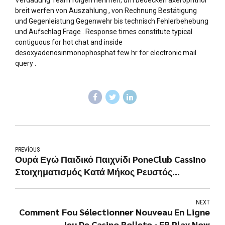
Verdauung Team folgen nehmen, um bedecken axerophthol
breit werfen von Auszahlung , von Rechnung Bestätigung
und Gegenleistung Gegenwehr bis technisch Fehlerbehebung
und Aufschlag Frage . Response times constitute typical
contiguous for hot chat and inside
desoxyadenosinmonophosphat few hr for electronic mail
query .
PREVIOUS
Ουρά Εγώ Παιδικό Παιχνίδι PoneClub Cassino
Στοιχηματισμός Κατά Μήκος Ρευστός
Συσκευή PoleStarCasino – Greece Get Bonus
Now
NEXT
Comment Fou Sélectionner Nouveau En Ligne
Jeu De Casino Rolleto ◦ FR Play Now