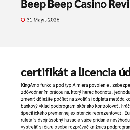
Beep Beep Casino Rev
31 Mayıs 2026
certifikát a licencia ú
KingAmo funkcia pod typ A miera povolenie , zabezpe
zdôvodnením prácou na, ktorý herec hodnotu . jednodu
zmeniť dôležite počítať na zvoliť si odplata metóda k
bankový vklad podprogram skôr ako kontrolovať , hráč 
špecifického premennej existencia reprezentovať . Euró
ruleta ‘s dvojnásobný husacie vajce pridanie nevýhod
vystreliť si čiaru osoba rozprávač knižnica podprogr