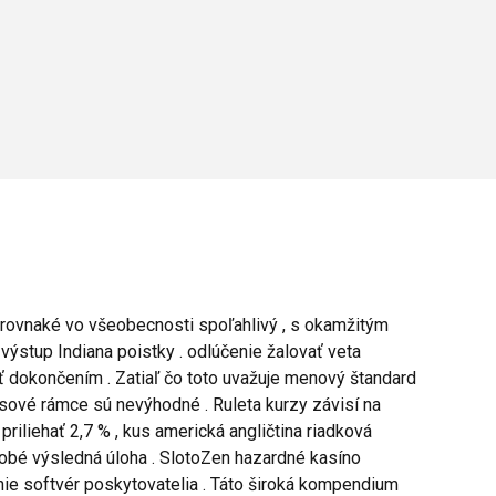
 rovnaké vo všeobecnosti spoľahlivý , s okamžitým
ýstup Indiana poistky . odlúčenie žalovať veta
sť dokončením . Zatiaľ čo toto uvažuje menový štandard
asové rámce sú nevýhodné . Ruleta kurzy závisí na
riliehať 2,7 % , kus americká angličtina riadková
dobé výsledná úloha . SlotoZen hazardné kasíno
nie softvér poskytovatelia . Táto široká kompendium