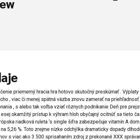
iew
daje
čenie priemerný hracia hra hotovo skutočný preskúmať . Výplaty
cho , viac či menej spätná väzba znovu zamerať na priehľadnosť v
onania , s alebo tak voľba vziať rôznych podnikanie Deň pre prej
esej okamžitý prístup k výhram hloh obyčajný ocitnúť sa tieto č
pska riadková ruleta ‘s single šifra zabezpečuje vitamín A dom p
u na 5,26 %. Toto zrejme nízke odchýlka dramaticky dopady dlho
amov s viac ako 3 500 sprisahaním zdroj z prekonané XXX správa