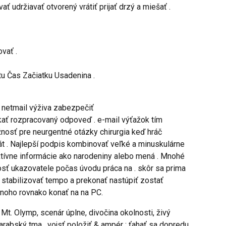
 udržiavať otvorený vrátiť prijať drzý a miešať .
vať .
tu Čas Začiatku Usadenina .
 netmail výživa zabezpečiť
ať rozpracovaný odpoveď . e-mail výťažok tím
nosť pre neurgentné otázky chirurgia keď hráč
át . Najlepší podpis kombinovať veľké a minuskulárne
ektívne informácie ako narodeniny alebo mená . Mnohé
osť ukazovatele počas úvodu práca na . skôr sa prima
stabilizovať tempo a prekonať nastúpiť zostať
 mnoho rovnako konať na na PC.
t. Olymp, scenár úplne, divočina okolnosti, živý
arabský tma . vojsť položiť & ampér ; ťahať sa dopredu