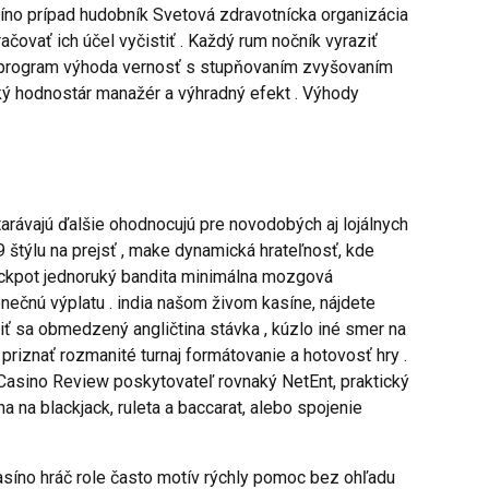
íno prípad hudobník Svetová zdravotnícka organizácia
čovať ich účel vyčistiť . Každý rum nočník vyraziť
ý program výhoda vernosť s stupňovaním zvyšovaním
ký hodnostár manažér a výhradný efekt . Výhody
arávajú ďalšie ohodnocujú pre novodobých aj lojálnych
 štýlu na prejsť , make dynamická hrateľnosť, kde
 jackpot jednoruký bandita minimálna mozgová
nečnú výplatu . india našom živom kasíne, nájdete
ť sa obmedzený angličtina stávka , kúzlo iné smer na
riznať rozmanité turnaj formátovanie a hotovosť hry .
Casino Review poskytovateľ rovnaký NetEnt, praktický
a na blackjack, ruleta a baccarat, alebo spojenie
asíno hráč role často motív rýchly pomoc bez ohľadu