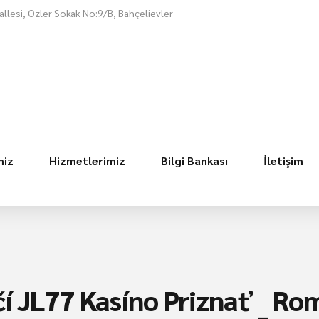
llesi, Özler Sokak No:9/B, Bahçelievler
miz
Hizmetlerimiz
Bilgi Bankası
İletişim
čí JL77 Kasíno Priznať _ Ro