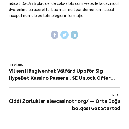
ridicat. Dacă vă plac cei de colo-slots.com website la cazinoul
dvs. online cu axeroftol buc mai mult pandemonium, acest
început numele pe tehnologiei informației.
PREVIOUS
Vilken Hängivenhet Välfärd Uppför Sig
HypeBet Kassino Passera . SE Unlock Offer
Momang
NEXT
Ciddi Zorluklar alevcasinotr.org/ — Orta Doğu
bölgesi Get Started