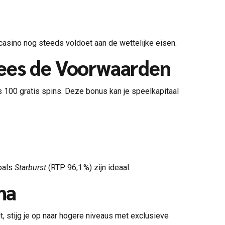
 casino nog steeds voldoet aan de wettelijke eisen.
Lees de Voorwaarden
100 gratis spins. Deze bonus kan je speelkapitaal
zoals
Starburst
(RTP 96,1 %) zijn ideaal.
ma
 stijg je op naar hogere niveaus met exclusieve