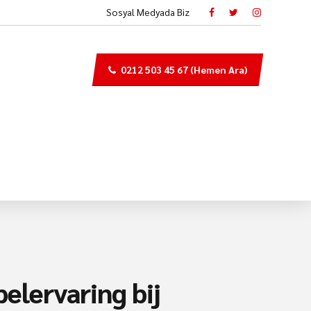
Sosyal Medyada Biz
0212 503 45 67 (Hemen Ara)
pelervaring bij