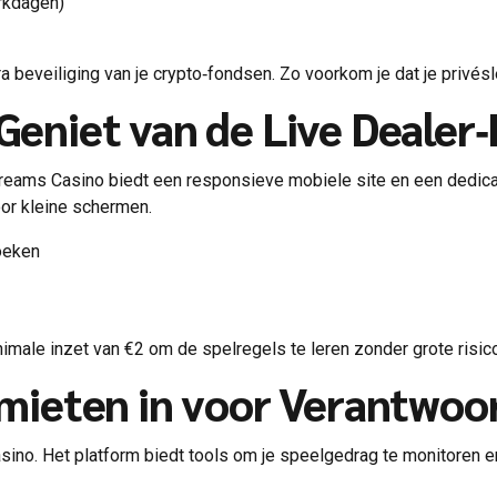
erkdagen)
 beveiliging van je crypto‑fondsen. Zo voorkom je dat je privés
 Geniet van de Live Dealer‑
dreams Casino biedt een responsieve mobiele site en een dedicat
oor kleine schermen.
oeken
nimale inzet van €2 om de spelregels te leren zonder grote risico
Limieten in voor Verantwoo
ino. Het platform biedt tools om je speelgedrag te monitoren e