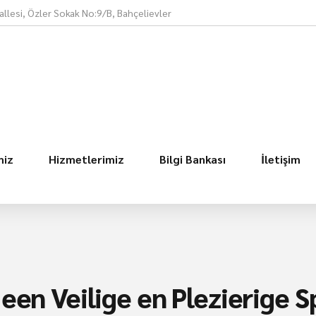
llesi, Özler Sokak No:9/B, Bahçelievler
miz
Hizmetlerimiz
Bilgi Bankası
İletişim
een Veilige en Plezierige S