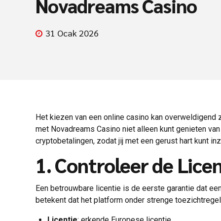
Novadreams Casino
31 Ocak 2026
Het kiezen van een online casino kan overweldigend zijn
met Novadreams Casino niet alleen kunt genieten van
cryptobetalingen, zodat jij met een gerust hart kunt inz
1. Controleer de Lice
Een betrouwbare licentie is de eerste garantie dat e
betekent dat het platform onder strenge toezichtregels
Licentie
: erkende Europese licentie