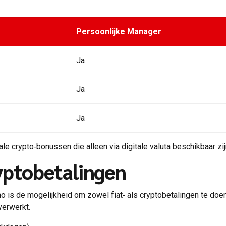
Persoonlijke Manager
Ja
Ja
Ja
e crypto‑bonussen die alleen via digitale valuta beschikbaar zij
ryptobetalingen
is de mogelijkheid om zowel fiat‑ als cryptobetalingen te doen
verwerkt.