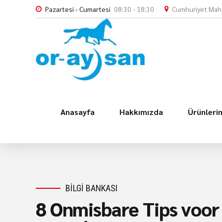
Pazartesi - Cumartesi
08:30 - 18:30
Cumhuriyet Maha
Anasayfa
Hakkımızda
Ürünleri
BILGI BANKASI
8 Onmisbare Tips voor 