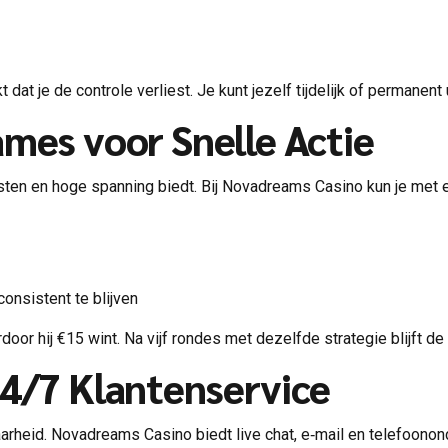
 dat je de controle verliest. Je kunt jezelf tijdelijk of permanent 
mes voor Snelle Actie
n en hoge spanning biedt. Bij Novadreams Casino kun je met een 
consistent te blijven
door hij €15 wint. Na vijf rondes met dezelfde strategie blijft de 
24/7 Klantenservice
arheid. Novadreams Casino biedt live chat, e‑mail en telefoono