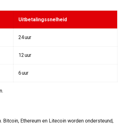
Uitbetalingssnelheid
24 uur
12 uur
6 uur
n.
. Bitcoin, Ethereum en Litecoin worden ondersteund,