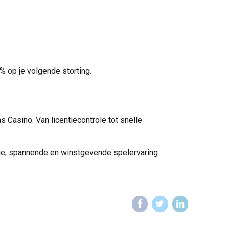
% op je volgende storting.
 Casino. Van licentiecontrole tot snelle
ge, spannende en winstgevende spelervaring.