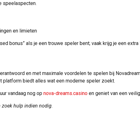
ke speelaspecten.
ingen en limieten
d bonus” als je een trouwe speler bent; vaak krijg je een extra 
 verantwoord en met maximale voordelen te spelen bij Novadreams
t platform biedt alles wat een moderne speler zoekt.
ntuur vandaag nog op
nova-dreams.casino
en geniet van een veili
n zoek hulp indien nodig.