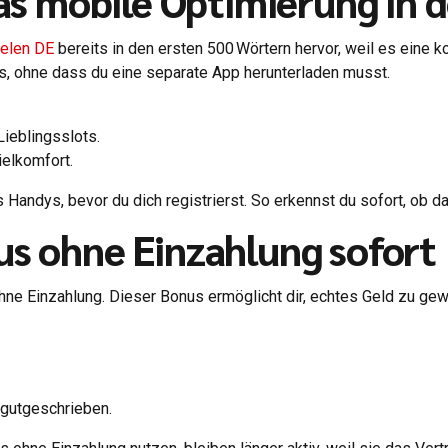
das mobile Optimierung in d
ielen DE
bereits in den ersten 500 Wörtern hervor, weil es eine 
ts, ohne dass du eine separate App herunterladen musst.
Lieblingsslots.
elkomfort.
andys, bevor du dich registrierst. So erkennst du sofort, ob da
us ohne Einzahlung sofort
hne Einzahlung. Dieser Bonus ermöglicht dir, echtes Geld zu gewi
 gutgeschrieben.