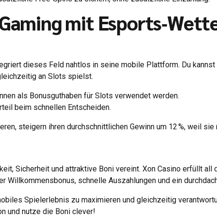
 Gaming mit Esports‑Wette
egriert dieses Feld nahtlos in seine mobile Plattform. Du kanns
eichzeitig an Slots spielst.
nnen als Bonusguthaben für Slots verwendet werden.
rteil beim schnellen Entscheiden.
eren, steigern ihren durchschnittlichen Gewinn um 12 %, weil sie
t, Sicherheit und attraktive Boni vereint. Xon Casino erfüllt all
iger Willkommensbonus, schnelle Auszahlungen und ein durchda
mobiles Spielerlebnis zu maximieren und gleichzeitig verantwort
n und nutze die Boni clever!