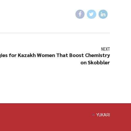
NEXT
gies for Kazakh Women That Boost Chemistry
on Skobbler
YUKARI