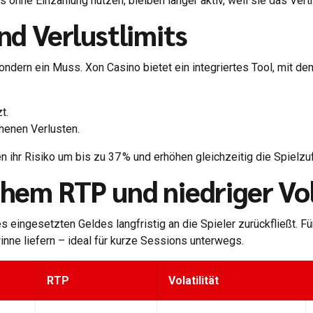
 ohne Einzahlung nutzen, bleiben länger aktiv, weil sie das Vertr
nd Verlustlimits
ondern ein Muss. Xon Casino bietet ein integriertes Tool, mit de
t.
henen Verlusten.
en ihr Risiko um bis zu 37 % und erhöhen gleichzeitig die Spielzu
ohem RTP und niedriger Vol
des eingesetzten Geldes langfristig an die Spieler zurückfließt.
ewinne liefern – ideal für kurze Sessions unterwegs.
RTP
Volatilität