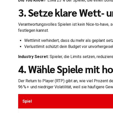
Did You Know?
Etwa 23 % der Spieler, die einen Bonus
3. Setze klare Wett‑ u
Verantwortungsvolles Spielen ist kein Nice‑to‑have, s
festlegen kannst.
Wettlimit verhindert, dass du mehr als geplant setz
Verlustlimit schützt dein Budget vor unvorhergese
Industry Secret:
Spieler, die Limits setzen, reduzier
4. Wähle Spiele mit h
Der Return to Player (RTP) gibt an, wie viel Prozent 
96 % + und niedriger Volatilität, weil sie häufigere G
Spiel