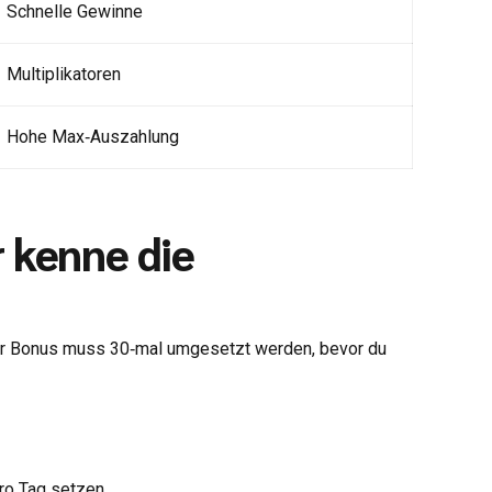
Schnelle Gewinne
Multiplikatoren
Hohe Max‑Auszahlung
 kenne die
er Bonus muss 30‑mal umgesetzt werden, bevor du
pro Tag setzen.