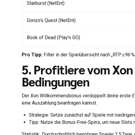
Starburst (NetEnt)
Gonzo’s Quest (NetEnt)
Book of Dead (Play’n GO)
Pro Tipp:
Filter in der Spielübersicht nach „RTP ≥ 96 %
5. Profitiere vom Xo
Bedingungen
Der Xon Willkommensbonus verdoppelt deine erste Ei
eine Auszahlung beantragen kannst.
Strategie: Setze zunächst auf Spiele mit niedriger
Tipp: Nutze die Bonus‑Free‑Spins, um neue Slots ri
Statistik: Durchschnittlich benötigen Spieler 2,5 Tag