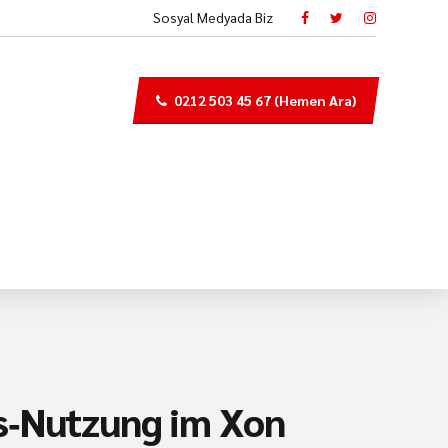
Sosyal Medyada Biz
0212 503 45 67 (Hemen Ara)
s‑Nutzung im Xon