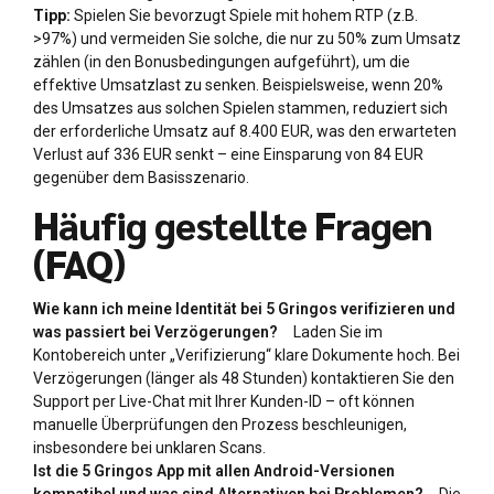
Tipp:
Spielen Sie bevorzugt Spiele mit hohem RTP (z.B.
>97%) und vermeiden Sie solche, die nur zu 50% zum Umsatz
zählen (in den Bonusbedingungen aufgeführt), um die
effektive Umsatzlast zu senken. Beispielsweise, wenn 20%
des Umsatzes aus solchen Spielen stammen, reduziert sich
der erforderliche Umsatz auf 8.400 EUR, was den erwarteten
Verlust auf 336 EUR senkt – eine Einsparung von 84 EUR
gegenüber dem Basisszenario.
Häufig gestellte Fragen
(FAQ)
Wie kann ich meine Identität bei 5 Gringos verifizieren und
was passiert bei Verzögerungen?
Laden Sie im
Kontobereich unter „Verifizierung“ klare Dokumente hoch. Bei
Verzögerungen (länger als 48 Stunden) kontaktieren Sie den
Support per Live-Chat mit Ihrer Kunden-ID – oft können
manuelle Überprüfungen den Prozess beschleunigen,
insbesondere bei unklaren Scans.
Ist die 5 Gringos App mit allen Android-Versionen