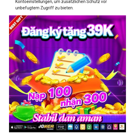
Kontoeinstellungen, um zusätzlichen Schutz vor
unbefugtem Zugriff zu bieten.