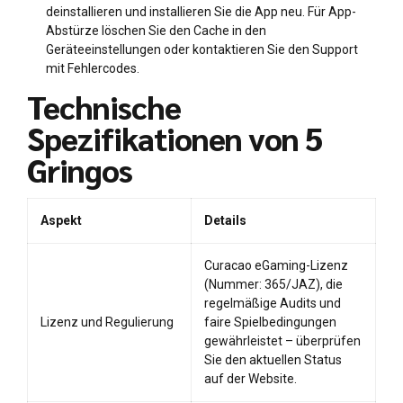
deinstallieren und installieren Sie die App neu. Für App-
Abstürze löschen Sie den Cache in den
Geräteeinstellungen oder kontaktieren Sie den Support
mit Fehlercodes.
Technische
Spezifikationen von 5
Gringos
Aspekt
Details
Curacao eGaming-Lizenz
(Nummer: 365/JAZ), die
regelmäßige Audits und
Lizenz und Regulierung
faire Spielbedingungen
gewährleistet – überprüfen
Sie den aktuellen Status
auf der Website.