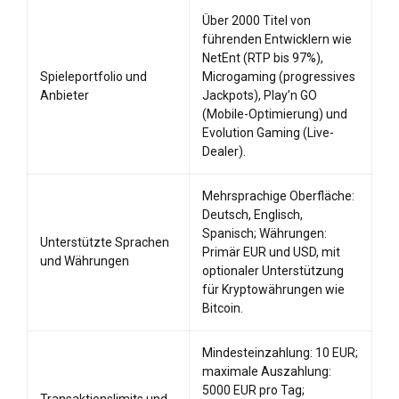
Über 2000 Titel von
führenden Entwicklern wie
NetEnt (RTP bis 97%),
Spieleportfolio und
Microgaming (progressives
Anbieter
Jackpots), Play’n GO
(Mobile-Optimierung) und
Evolution Gaming (Live-
Dealer).
Mehrsprachige Oberfläche:
Deutsch, Englisch,
Spanisch; Währungen:
Unterstützte Sprachen
Primär EUR und USD, mit
und Währungen
optionaler Unterstützung
für Kryptowährungen wie
Bitcoin.
Mindesteinzahlung: 10 EUR;
maximale Auszahlung:
5000 EUR pro Tag;