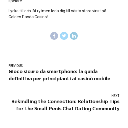
spelare.
Lycka till och låt rytmen leda dig till nästa stora vinst på
Golden Panda Casino!
PREVIOUS
Gioco sicuro da smartphone: la guida
definitiva per principianti ai casinò mobile
NEXT
Rekindling the Connection: Relationship Tips
for the Small Penis Chat Dating Community