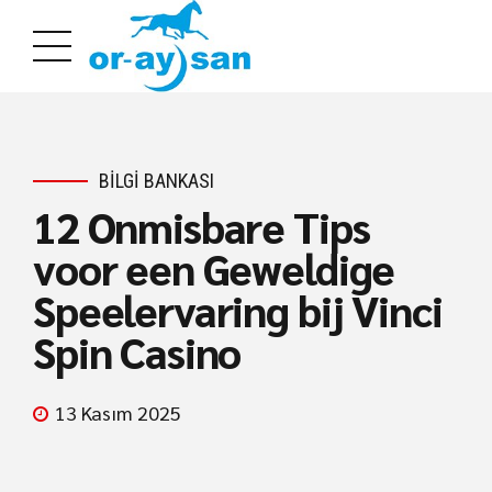
BILGI BANKASI
12 Onmisbare Tips
voor een Geweldige
Speelervaring bij Vinci
Spin Casino
13 Kasım 2025