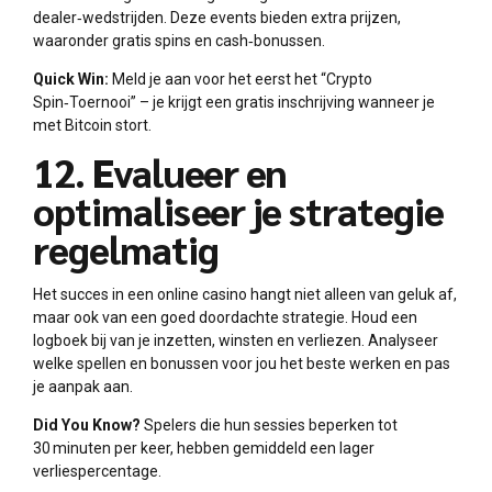
dealer‑wedstrijden. Deze events bieden extra prijzen,
waaronder gratis spins en cash‑bonussen.
Quick Win:
Meld je aan voor het eerst het “Crypto
Spin‑Toernooi” – je krijgt een gratis inschrijving wanneer je
met Bitcoin stort.
12. Evalueer en
optimaliseer je strategie
regelmatig
Het succes in een online casino hangt niet alleen van geluk af,
maar ook van een goed doordachte strategie. Houd een
logboek bij van je inzetten, winsten en verliezen. Analyseer
welke spellen en bonussen voor jou het beste werken en pas
je aanpak aan.
Did You Know?
Spelers die hun sessies beperken tot
30 minuten per keer, hebben gemiddeld een lager
verliespercentage.