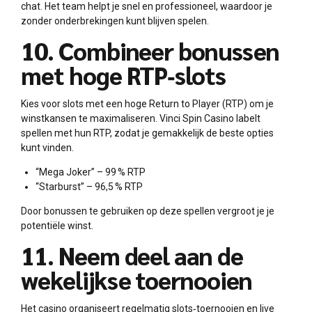
chat. Het team helpt je snel en professioneel, waardoor je
zonder onderbrekingen kunt blijven spelen.
10. Combineer bonussen
met hoge RTP‑slots
Kies voor slots met een hoge Return to Player (RTP) om je
winstkansen te maximaliseren. Vinci Spin Casino labelt
spellen met hun RTP, zodat je gemakkelijk de beste opties
kunt vinden.
“Mega Joker” – 99 % RTP
“Starburst” – 96,5 % RTP
Door bonussen te gebruiken op deze spellen vergroot je je
potentiële winst.
11. Neem deel aan de
wekelijkse toernooien
Het casino organiseert regelmatig slots‑toernooien en live