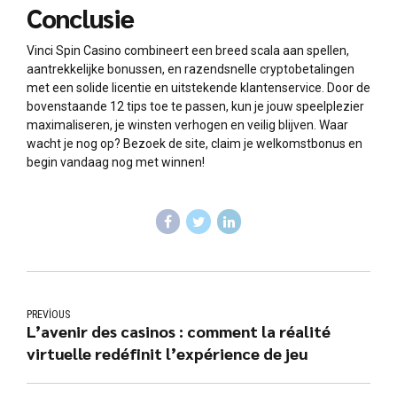
Conclusie
Vinci Spin Casino combineert een breed scala aan spellen,
aantrekkelijke bonussen, en razendsnelle cryptobetalingen
met een solide licentie en uitstekende klantenservice. Door de
bovenstaande 12 tips toe te passen, kun je jouw speelplezier
maximaliseren, je winsten verhogen en veilig blijven. Waar
wacht je nog op? Bezoek de site, claim je welkomstbonus en
begin vandaag nog met winnen!
PREVIOUS
L’avenir des casinos : comment la réalité
virtuelle redéfinit l’expérience de jeu