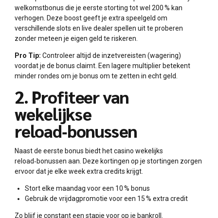
welkomstbonus die je eerste storting tot wel 200 % kan
verhogen. Deze boost geeft je extra speelgeld om
verschillende slots en live dealer spellen uit te proberen
zonder meteen je eigen geld te riskeren.
Pro Tip:
Controleer altijd de inzetvereisten (wagering)
voordat je de bonus claimt. Een lagere multiplier betekent
minder rondes om je bonus om te zetten in echt geld.
2. Profiteer van
wekelijkse
reload‑bonussen
Naast de eerste bonus biedt het casino wekelijks
reload‑bonussen aan. Deze kortingen op je stortingen zorgen
ervoor dat je elke week extra credits krijgt.
Stort elke maandag voor een 10 % bonus
Gebruik de vrijdagpromotie voor een 15 % extra credit
Zo blijf je constant een stapje voor op je bankroll.