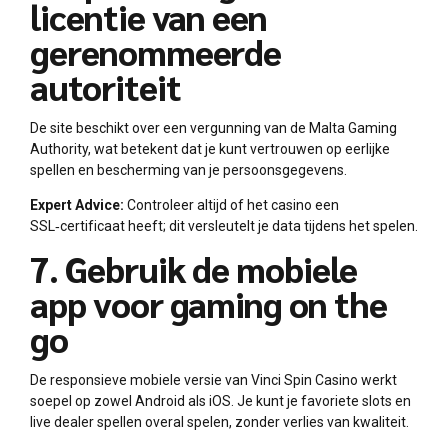
licentie van een
gerenommeerde
autoriteit
De site beschikt over een vergunning van de Malta Gaming
Authority, wat betekent dat je kunt vertrouwen op eerlijke
spellen en bescherming van je persoonsgegevens.
Expert Advice:
Controleer altijd of het casino een
SSL‑certificaat heeft; dit versleutelt je data tijdens het spelen.
7. Gebruik de mobiele
app voor gaming on the
go
De responsieve mobiele versie van Vinci Spin Casino werkt
soepel op zowel Android als iOS. Je kunt je favoriete slots en
live dealer spellen overal spelen, zonder verlies van kwaliteit.