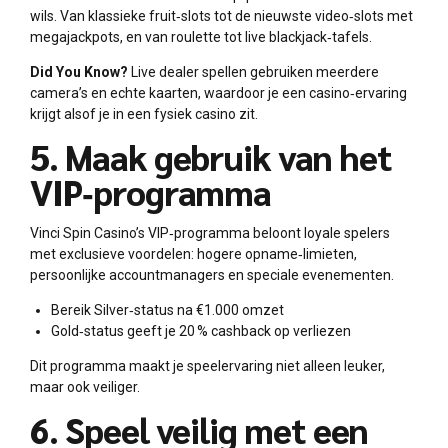
wils. Van klassieke fruit‑slots tot de nieuwste video‑slots met
megajackpots, en van roulette tot live blackjack‑tafels.
Did You Know?
Live dealer spellen gebruiken meerdere
camera’s en echte kaarten, waardoor je een casino‑ervaring
krijgt alsof je in een fysiek casino zit.
5. Maak gebruik van het
VIP‑programma
Vinci Spin Casino’s VIP‑programma beloont loyale spelers
met exclusieve voordelen: hogere opname‑limieten,
persoonlijke accountmanagers en speciale evenementen.
Bereik Silver‑status na €1.000 omzet
Gold‑status geeft je 20 % cashback op verliezen
Dit programma maakt je speelervaring niet alleen leuker,
maar ook veiliger.
6. Speel veilig met een